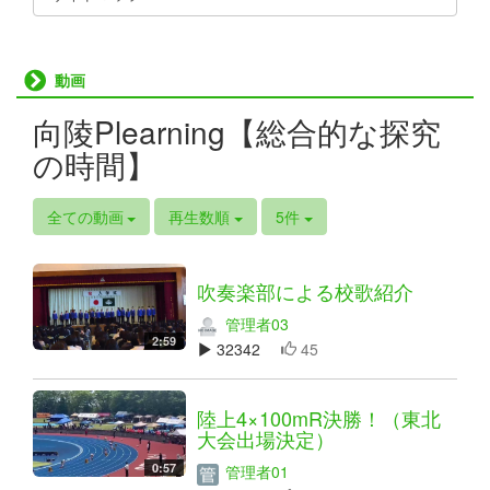
動画
向陵Plearning【総合的な探究
の時間】
全ての動画
再生数順
5件
吹奏楽部による校歌紹介
管理者03
2:59
32342
45
陸上4×100mR決勝！（東北
大会出場決定）
0:57
管理者01