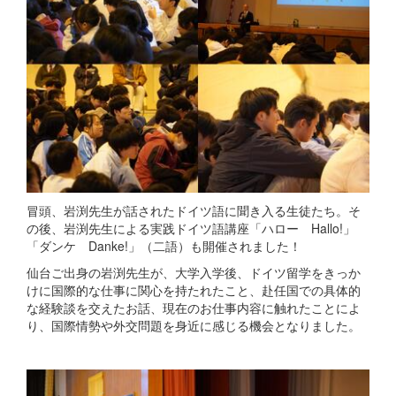
冒頭、岩渕先生が話されたドイツ語に聞き入る生徒たち。そ
の後、岩渕先生による実践ドイツ語講座「ハロー Hallo!」
「ダンケ Danke!」（二語）も開催されました！
仙台ご出身の岩渕先生が、大学入学後、ドイツ留学をきっか
けに国際的な仕事に関心を持たれたこと、赴任国での具体的
な経験談を交えたお話、現在のお仕事内容に触れたことによ
り、国際情勢や外交問題を身近に感じる機会となりました。