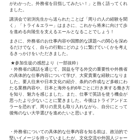
がわかった。外務省を目指してみたい！」と熱く語ってくれ
ました。
講演会で岩渕先生から送られたことば「周りの人の経験を聞
く」「トライ＆エラー」はまさに、これから将来に向けて歩
を進める向陵生を支えるエールとなることでしょう！
まさに、外務省のお仕事内容や国際的な課題への関心を深め
るだけでなく、自らの行動にどのように繋げていくかを考え
るきっかけをいただきました。
★参加生徒の感想より（一部抜粋）
・外務省の講話を通じて、国益を守る外交の重要性や外務省
の具体的な仕事内容について学び、大変貴重な経験になりま
した。要人往来や日本文化の紹介、条約の作成など多岐にわ
たる業務内容や、日本と海外を約6年ごとに行き来する働き方
を知り、魅力を感じました。また、仕事で英語を使う機会が
思ったより少ないことに驚きました。今後はトライアンドエ
ラーを恐れず、周りの意見も取り入れながら、自分にとって
後悔のない大学選びを進めたいと思います。
・外務省についての具体的な仕事内容を知る前は、政治的で
堅いイメージを持っていましたが、文化交流や外国人ジャー