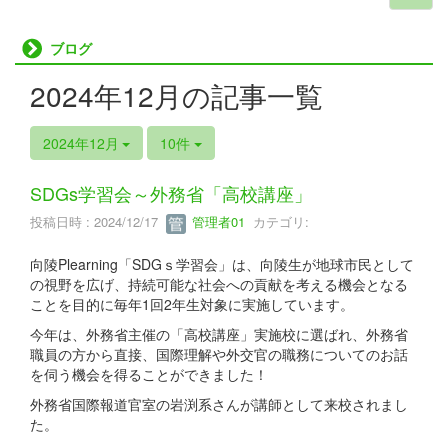
ブログ
2024年12月の記事一覧
2024年12月
10件
SDGs学習会～外務省「高校講座」
投稿日時 : 2024/12/17
管理者01
カテゴリ:
向陵Plearning「SDGｓ学習会」は、向陵生が地球市民として
の視野を広げ、持続可能な社会への貢献を考える機会となる
ことを目的に毎年1回2年生対象に実施しています。
今年は、外務省主催の「高校講座」実施校に選ばれ、外務省
職員の方から直接、国際理解や外交官の職務についてのお話
を伺う機会を得ることができました！
外務省国際報道官室の岩渕系さんが講師として来校されまし
た。