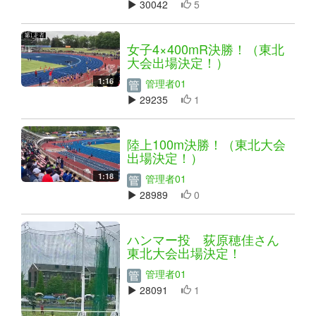
30042
5
女子4×400mR決勝！（東北
大会出場決定！）
1:16
管理者01
29235
1
陸上100m決勝！（東北大会
出場決定！）
1:18
管理者01
28989
0
ハンマー投 荻原穂佳さん
東北大会出場決定！
管理者01
28091
1