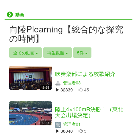
動画
向陵Plearning【総合的な探究
の時間】
全ての動画
再生数順
5件
吹奏楽部による校歌紹介
管理者03
2:59
32339
45
陸上4×100mR決勝！（東北
大会出場決定）
0:57
管理者01
30040
5