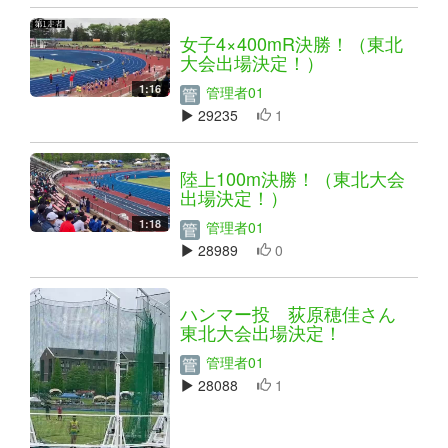
女子4×400mR決勝！（東北
大会出場決定！）
1:16
管理者01
29235
1
陸上100m決勝！（東北大会
出場決定！）
1:18
管理者01
28989
0
ハンマー投 荻原穂佳さん
東北大会出場決定！
管理者01
28088
1