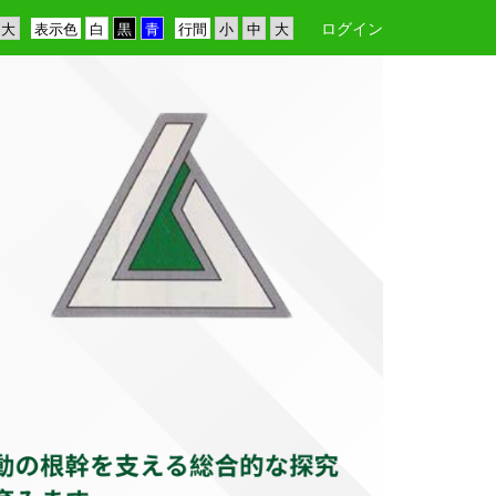
ログイン
表示色
行間