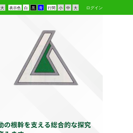
ログイン
表示色
行間