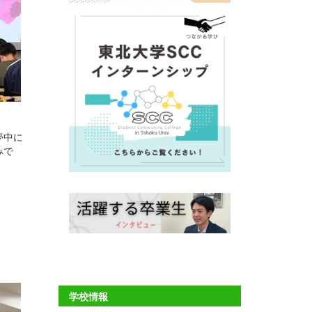
夢中に
みで
学校情報