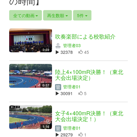
の時間】
全ての動画
再生数順
5件
吹奏楽部による校歌紹介
管理者03
2:59
32378
45
陸上4×100mR決勝！（東北
大会出場決定）
0:57
管理者01
30091
5
女子4×400mR決勝！（東北
大会出場決定！）
1:16
管理者01
29279
1