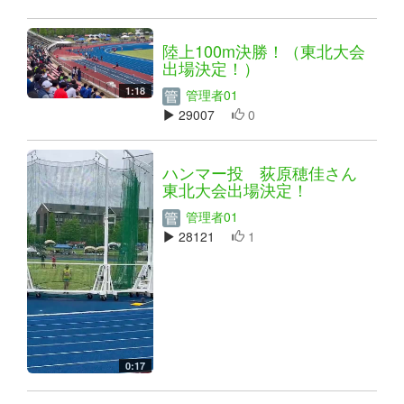
陸上100m決勝！（東北大会
出場決定！）
1:18
管理者01
29007
0
ハンマー投 荻原穂佳さん
東北大会出場決定！
管理者01
28121
1
0:17