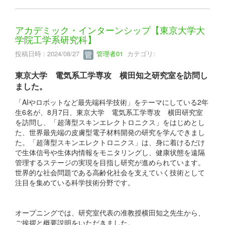
アカデミック・インターンシップ【東京大学大
学院工学系研究科】
投稿日時 : 2024/08/27
管理者01
カテゴリ:
東京大学 電気系工学専攻 横田知之研究室を訪問し
ました。
「AIやロボットなど最先端科学技術」をテーマにしている2年
生6名が、8月7日、東京大学 電気系工学専攻 横田研究室
を訪問し、「超薄型スキンエレクトロニクス」をはじめとし
た、世界最先端の皮膚型電子材料開発の研究を学んできまし
た。「超薄型スキンエレクトロニクス」は、身に着けるだけ
で生体信号や生体内情報をモニタリングし、健康状態を遠隔
管理するステージの実現を目指し研究が進められています。
世界的な社会問題である高齢化社会を支えていく技術として
注目を集めている科学技術分野です。
オープニングでは、研究室代表の准教授横田知之先生から、
ご挨拶と概要説明をいただきました。