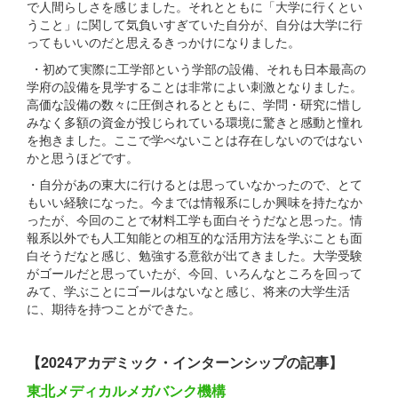
で人間らしさを感じました。それとともに「大学に行くとい
うこと」に関して気負いすぎていた自分が、自分は大学に行
ってもいいのだと思えるきっかけになりました。
・初めて実際に工学部という学部の設備、それも日本最高の
学府の設備を見学することは非常によい刺激となりました。
高価な設備の数々に圧倒されるとともに、学問・研究に惜し
みなく多額の資金が投じられている環境に驚きと感動と憧れ
を抱きました。ここで学べないことは存在しないのではない
かと思うほどです。
・自分があの東大に行けるとは思っていなかったので、とて
もいい経験になった。今までは情報系にしか興味を持たなか
ったが、今回のことで材料工学も面白そうだなと思った。情
報系以外でも人工知能との相互的な活用方法を学ぶことも面
白そうだなと感じ、勉強する意欲が出てきました。大学受験
がゴールだと思っていたが、今回、いろんなところを回って
みて、学ぶことにゴールはないなと感じ、将来の大学生活
に、期待を持つことができた。
【2024アカデミック・インターンシップの記事】
東北メディカルメガバンク機構