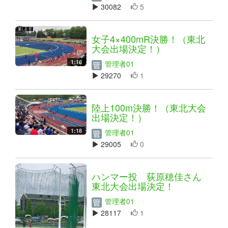
30082
5
女子4×400mR決勝！（東北
大会出場決定！）
1:16
管理者01
29270
1
陸上100m決勝！（東北大会
出場決定！）
1:18
管理者01
29005
0
ハンマー投 荻原穂佳さん
東北大会出場決定！
管理者01
28117
1