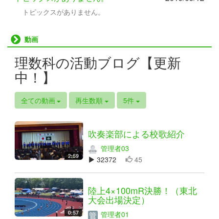
トピックスがありません。
動画
理数科の活動ブログ【更新
中！】
全ての動画
再生数順
5件
吹奏楽部による校歌紹介
管理者03
2:59
32372
45
陸上4×100mR決勝！（東北
大会出場決定）
0:57
管理者01