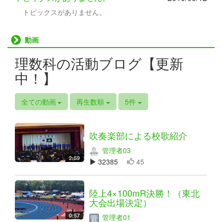
トピックスがありません。
動画
理数科の活動ブログ【更新
中！】
全ての動画
再生数順
5件
吹奏楽部による校歌紹介
管理者03
2:59
32385
45
陸上4×100mR決勝！（東北
大会出場決定）
0:57
管理者01