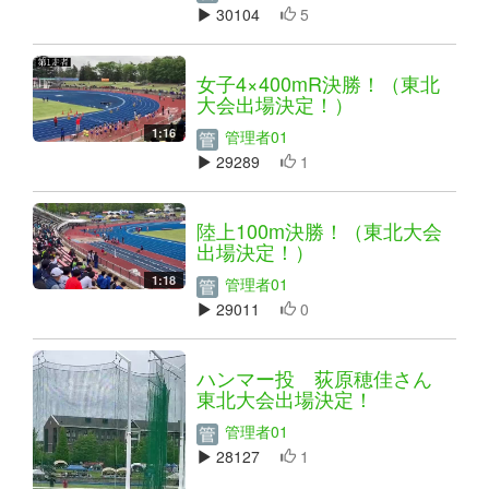
30104
5
女子4×400mR決勝！（東北
大会出場決定！）
1:16
管理者01
29289
1
陸上100m決勝！（東北大会
出場決定！）
1:18
管理者01
29011
0
ハンマー投 荻原穂佳さん
東北大会出場決定！
管理者01
28127
1