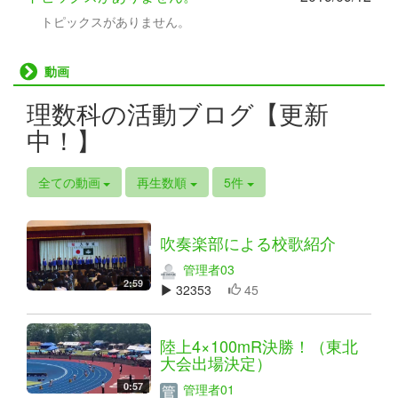
トピックスがありません。
動画
理数科の活動ブログ【更新
中！】
全ての動画
再生数順
5件
吹奏楽部による校歌紹介
管理者03
2:59
32353
45
陸上4×100mR決勝！（東北
大会出場決定）
0:57
管理者01