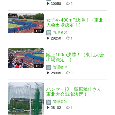
30058
5
女子4×400mR決勝！（東北
大会出場決定！）
1:16
管理者01
29250
1
陸上100m決勝！（東北大会
出場決定！）
1:18
管理者01
28995
0
ハンマー投 荻原穂佳さん
東北大会出場決定！
管理者01
28102
1