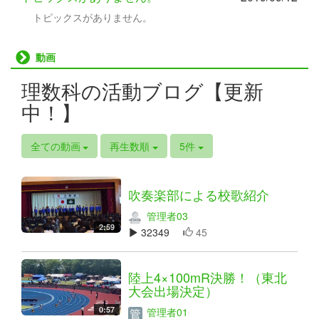
トピックスがありません。
動画
理数科の活動ブログ【更新
中！】
全ての動画
再生数順
5件
吹奏楽部による校歌紹介
管理者03
2:59
32349
45
陸上4×100mR決勝！（東北
大会出場決定）
0:57
管理者01