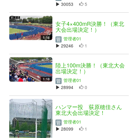
30053
5
女子4×400mR決勝！（東北
大会出場決定！）
1:16
管理者01
29246
1
陸上100m決勝！（東北大会
出場決定！）
1:18
管理者01
28994
0
ハンマー投 荻原穂佳さん
東北大会出場決定！
管理者01
28099
1