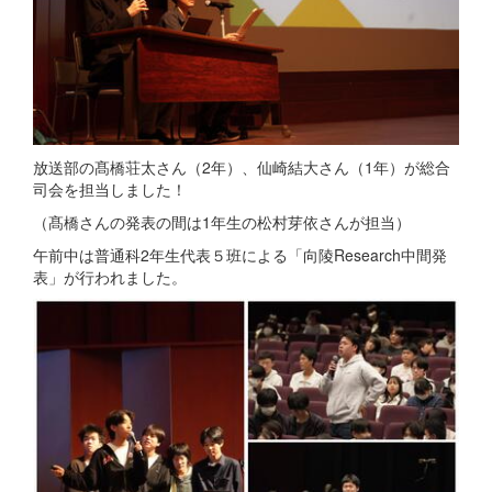
放送部の髙橋荘太さん（2年）、仙崎結大さん（1年）が総合
司会を担当しました！
（髙橋さんの発表の間は1年生の松村芽依さんが担当）
午前中は普通科2年生代表５班による「向陵Research中間発
表」が行われました。