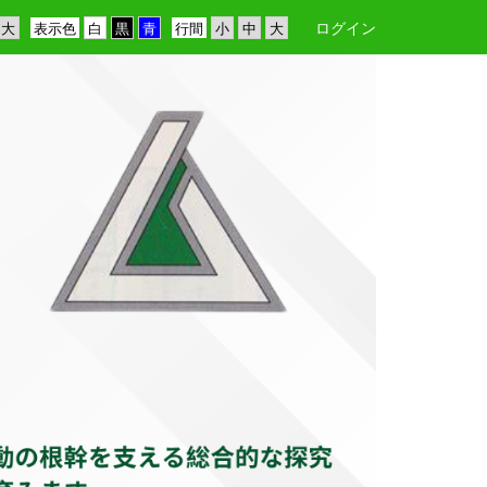
ログイン
表示色
行間