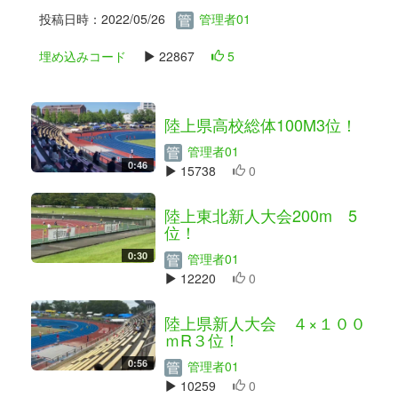
投稿日時：2022/05/26
管理者01
埋め込みコード
22867
5
陸上県高校総体100M3位！
管理者01
0:46
15738
0
陸上東北新人大会200m 5
位！
0:30
管理者01
12220
0
陸上県新人大会 ４×１００
ｍR３位！
0:56
管理者01
10259
0