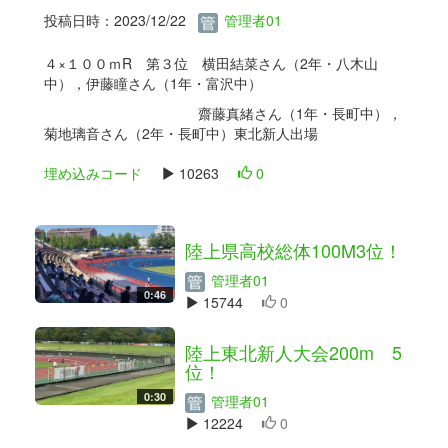
投稿日時：2023/12/22
管理者01
４×１００ｍR 第３位 横田結菜さん（2年・八木山
中），伊藤瞳さん（1年・富沢中）
齋藤真緒さん（1年・長町中），
菊地璃音さん（2年・長町中）東北新人出場
埋め込みコード
10263
0
陸上県高校総体100M3位！
管理者01
0:46
15744
0
陸上東北新人大会200m 5
位！
0:30
管理者01
12224
0