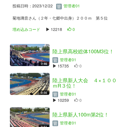
投稿日時：2023/12/22
管理者01
菊地璃音さん（２年・七郷中出身）２００ｍ 第５位
埋め込みコード
12218
0
陸上県高校総体100M3位！
管理者01
0:46
15735
0
陸上県新人大会 ４×１００
ｍR３位！
0:56
管理者01
10259
0
陸上県新人100m第2位！
管理者01
0:51