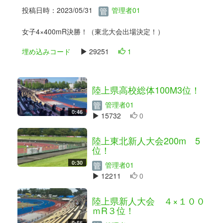
投稿日時：2023/05/31
管理者01
女子4×400mR決勝！（東北大会出場決定！）
埋め込みコード
29251
1
陸上県高校総体100M3位！
管理者01
0:46
15732
0
陸上東北新人大会200m 5
位！
0:30
管理者01
12211
0
陸上県新人大会 ４×１００
ｍR３位！
0:56