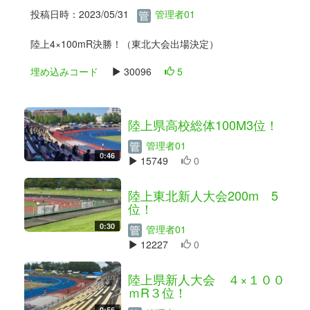
投稿日時：2023/05/31
管理者01
陸上4×100mR決勝！（東北大会出場決定）
埋め込みコード
30096
5
陸上県高校総体100M3位！
管理者01
0:46
15749
0
陸上東北新人大会200m 5
位！
0:30
管理者01
12227
0
陸上県新人大会 ４×１００
ｍR３位！
0:56