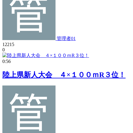
管理者01
12215
0
0:56
陸上県新人大会 ４×１００ｍR３位！