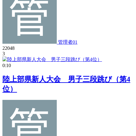
管理者01
22048
3
0:10
陸上部県新人大会 男子三段跳び（第4
位）