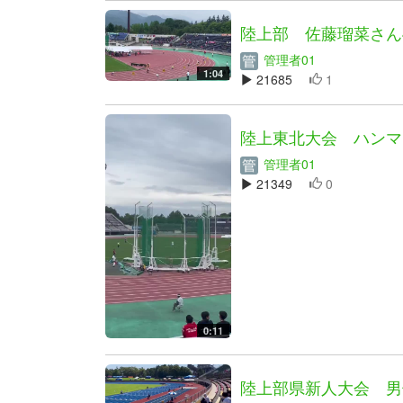
陸上部 佐藤瑠菜さん
管理者01
1:04
21685
1
陸上東北大会 ハンマ
管理者01
21349
0
0:11
陸上部県新人大会 男