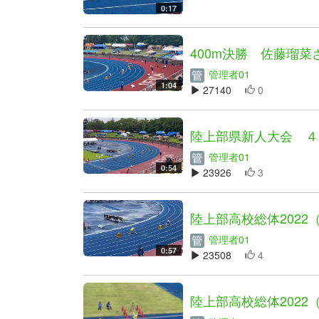
0:17
400m決勝 佐藤瑠
管理者01
1:04
27140
0
陸上部県新人大会 ４
管理者01
0:54
23926
3
陸上部高校総体2022（
管理者01
0:57
23508
4
陸上部高校総体2022（1