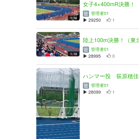
女子4×400mR決勝
管理者01
1:16
29250
1
陸上100m決勝！（
管理者01
1:18
28995
0
ハンマー投 荻原穂佳
管理者01
28099
1