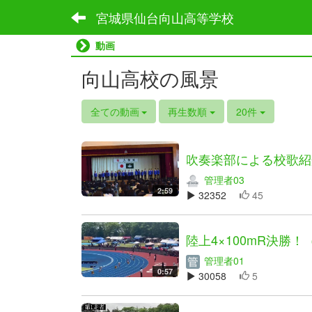
宮城県仙台向山高等学校
動画
向山高校の風景
全ての動画
再生数順
20件
吹奏楽部による校歌紹
管理者03
2:59
32352
45
陸上4×100mR決勝
管理者01
0:57
30058
5