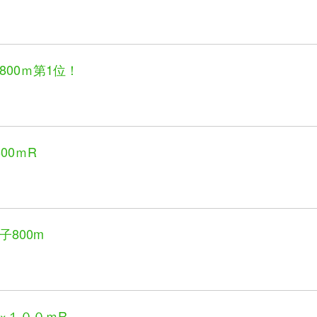
00ｍ第1位！
00ｍR
800m
×１００ｍR