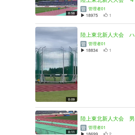
管理者01
0:58
18975
1
陸上東北新人大会 ハ
管理者01
18834
1
0:09
陸上東北新人大会 男
管理者01
0:11
18699
2