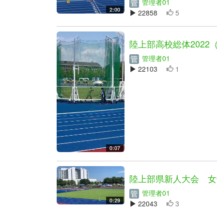
管理者01
2:00
22858
5
陸上部高校総体2022
管理者01
22103
1
0:07
陸上部県新人大会 女
管理者01
0:29
22043
3