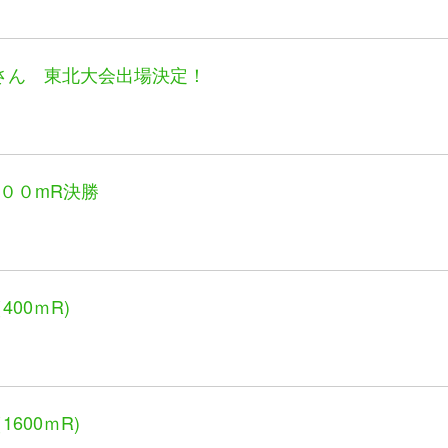
菜さん 東北大会出場決定！
００mR決勝
400ｍR)
600ｍR)