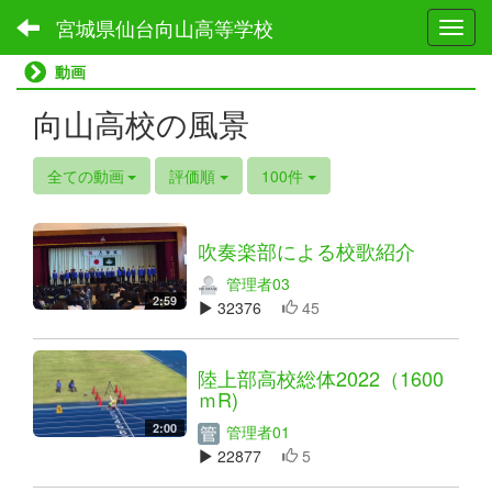
宮城県仙台向山高等学校
Toggl
動画
向山高校の風景
全ての動画
評価順
100件
吹奏楽部による校歌紹介
管理者03
2:59
32376
45
陸上部高校総体2022（1600
ｍR)
2:00
管理者01
22877
5