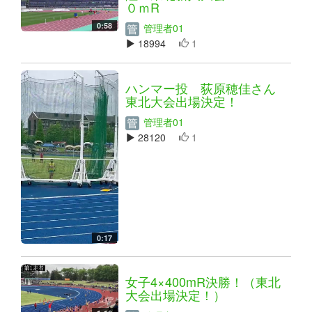
０ｍR
0:58
管理者01
18994
1
ハンマー投 荻原穂佳さん
東北大会出場決定！
管理者01
28120
1
0:17
女子4×400mR決勝！（東北
大会出場決定！）