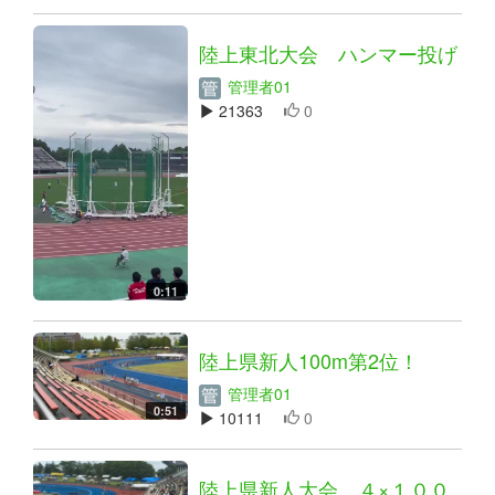
陸上東北大会 ハンマー投げ
管理者01
21363
0
0:11
陸上県新人100m第2位！
管理者01
0:51
10111
0
陸上県新人大会 ４×１００