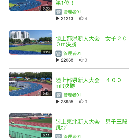
第1位！
0:30
管理者01
21213
4
陸上部県新人大会 女子２０
０m決勝
0:29
管理者01
22068
3
陸上部県新人大会 ４００
mR決勝
0:54
管理者01
23955
3
陸上東北新人大会 男子三段
跳び
0:11
管理者01