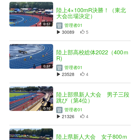
陸上4×100mR決勝！（東北
大会出場決定）
0:57
管理者01
30089
5
陸上部高校総体2022（400ｍ
R)
0:57
管理者01
23528
4
陸上部県新人大会 男子三段
跳び（第4位）
0:10
管理者01
21326
4
陸上県新人大会 女子800ｍ