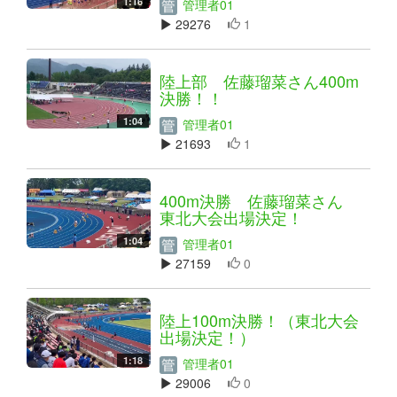
1:16
管理者01
29276
1
陸上部 佐藤瑠菜さん400m
決勝！！
1:04
管理者01
21693
1
400m決勝 佐藤瑠菜さん
東北大会出場決定！
1:04
管理者01
27159
0
陸上100m決勝！（東北大会
出場決定！）
1:18
管理者01
29006
0