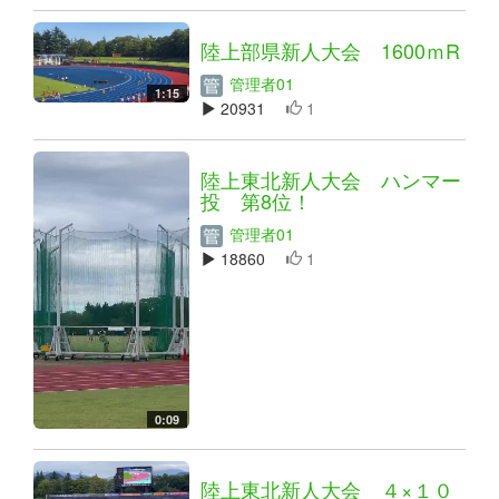
陸上部県新人大会 1600ｍR
管理者01
1:15
20931
1
陸上東北新人大会 ハンマー
投 第8位！
管理者01
18860
1
0:09
陸上東北新人大会 ４×１０