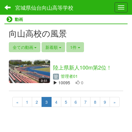
宮城県仙台向山高等学校
Toggl
動画
向山高校の風景
全ての動画
新着順
1件
陸上県新人100m第2位！
管理者01
0:51
10095
0
«
1
2
3
4
5
6
7
8
9
»