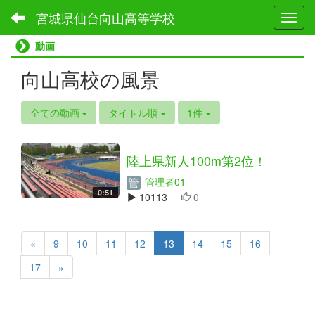
宮城県仙台向山高等学校
Toggl
動画
向山高校の風景
全ての動画
タイトル順
1件
陸上県新人100m第2位！
管理者01
0:51
10113
0
«
9
10
11
12
13
14
15
16
17
»