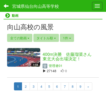
宮城県仙台向山高等学校
Toggl
動画
向山高校の風景
全ての動画
タイトル順
1件
400m決勝 佐藤瑠菜さん
東北大会出場決定！
1:04
管理者01
27148
0
1
2
3
4
5
6
7
8
9
»