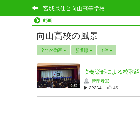
宮城県仙台向山高等学校
動画
向山高校の風景
全ての動画
新着順
1件
吹奏楽部による校歌紹
管理者03
2:59
32364
45