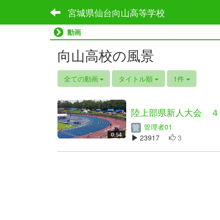
宮城県仙台向山高等学校
動画
向山高校の風景
全ての動画
タイトル順
1件
陸上部県新人大会 ４
管理者01
0:54
23917
3