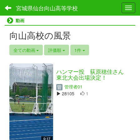
宮城県仙台向山高等学校
Toggl
動画
向山高校の風景
全ての動画
評価順
1件
ハンマー投 荻原穂佳さん
東北大会出場決定！
管理者01
28105
1
0:17