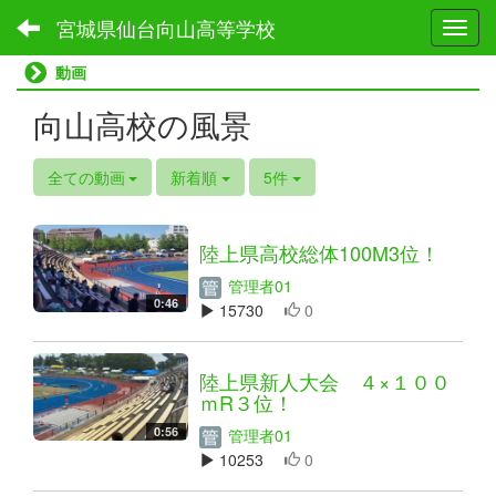
宮城県仙台向山高等学校
Toggl
動画
向山高校の風景
全ての動画
新着順
5件
陸上県高校総体100M3位！
管理者01
0:46
15730
0
陸上県新人大会 ４×１００
ｍR３位！
0:56
管理者01
10253
0