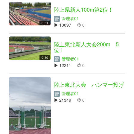
陸上県新人100m第2位！
管理者01
0:51
10097
0
陸上東北新人大会200m 5
位！
0:30
管理者01
12211
0
陸上東北大会 ハンマー投げ
管理者01
21349
0